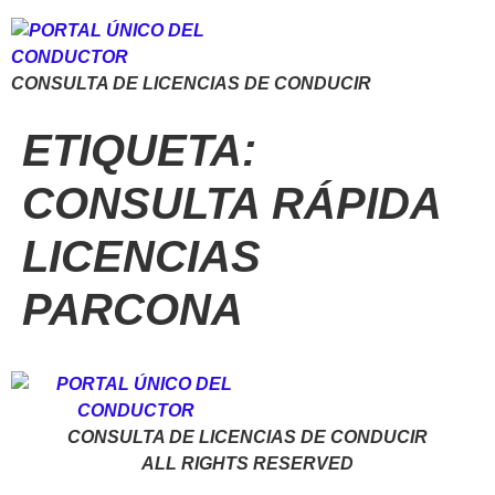
CONSULTA DE LICENCIAS DE CONDUCIR
ETIQUETA:
CONSULTA RÁPIDA
LICENCIAS
PARCONA
CONSULTA DE LICENCIAS DE CONDUCIR
ALL RIGHTS RESERVED